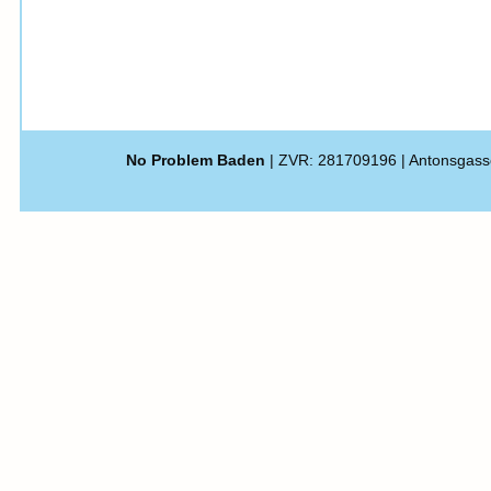
No Problem Baden
| ZVR: 281709196 | Antonsgass