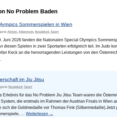
von No Problem Baden
 Olympics Sommerspielen in Wien
egorie
Aktion
,
Allgemein
,
Neuigkeit
,
Sport
9. Juni 2026 fanden die Nationalen Special Olympics Sommerspi
 diesen Spielen in zwei Sportarten erfolgreich teil. Im Judo 
efan Keck an die hervorragenden Leistungen von den Österreic
→
erschaft im Jiu Jitsu
egorie
Neuigkeit
,
Sport
s Erlebnis für das No Problem Jiu Jitsu Team waren die Österr
 System, die erstmals im Rahmen der Austrian Finals in Wien a
 sich die Goldmedaille vor Thomas Fink (Silbermedaille).Jetzt 
merspiele, …
Weiterlesen
→