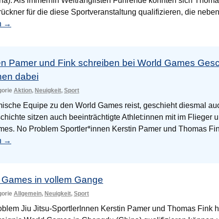
a). Als immerhin Weltranglisten Führende konnten sich Thoma
ückner für die diese Sportveranstaltung qualifizieren, die neb
n
→
en Pamer und Fink schreiben bei World Games Gesch
nen dabei
egorie
Aktion
,
Neuigkeit
,
Sport
ische Equipe zu den World Games reist, geschieht diesmal auc
chichte sitzen auch beeinträchtigte Athlet:innen mit im Flieger u
es. No Problem Sportler*innen Kerstin Pamer und Thomas Fin
n
→
d Games in vollem Gange
egorie
Allgemein
,
Neuigkeit
,
Sport
blem Jiu Jitsu-SportlerInnen Kerstin Pamer und Thomas Fink h