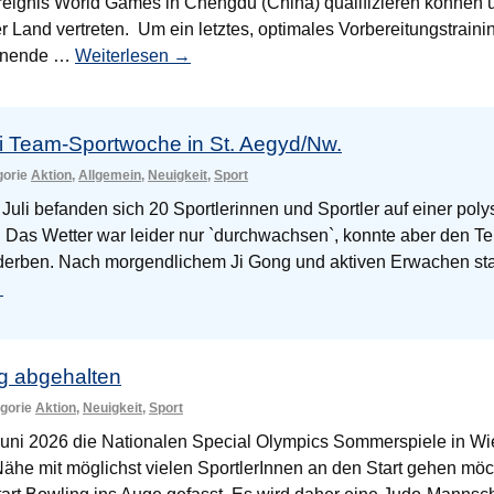
ereignis World Games in Chengdu (China) qualifizieren können
r Land vertreten. Um ein letztes, optimales Vorbereitungstrain
enende …
Weiterlesen
→
i Team-Sportwoche in St. Aegyd/Nw.
egorie
Aktion
,
Allgemein
,
Neuigkeit
,
Sport
 Juli befanden sich 20 Sportlerinnen und Sportler auf einer pol
Das Wetter war leider nur `durchwachsen`, konnte aber den Te
derben. Nach morgendlichem Ji Gong und aktiven Erwachen st
→
ng abgehalten
egorie
Aktion
,
Neuigkeit
,
Sport
ni 2026 die Nationalen Special Olympics Sommerspiele in Wien
Nähe mit möglichst vielen SportlerInnen an den Start gehen mö