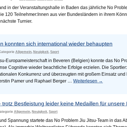
nd in der Veranstaltungshalle in Baden das jährliche No Proble
die 120 Teilnehmer:Innen aus vier Bundesländern in ihrem Könn
nächste Turnier.
n konnten sich international wieder behaupten
 Kategorie
Allgemein
,
Neuigkeit
,
Sport
itsu-Europameisterschaft in Beveren (Belgien) konnte das No P
nse Cognitive wieder beachtliche Erfolge erzielen. Die Sportler:
nationalen Konkurrenz und überzeugten mit großem Einsatz und
erstin Pamer und Raphael Berger …
Weiterlesen
→
otz Bestleistung leider keine Medaillen für unsere
Kategorie
Allgemein
,
Neuigkeit
,
Sport
 und Spannung startete das No Problem Jiu Jitsu-Team in das 