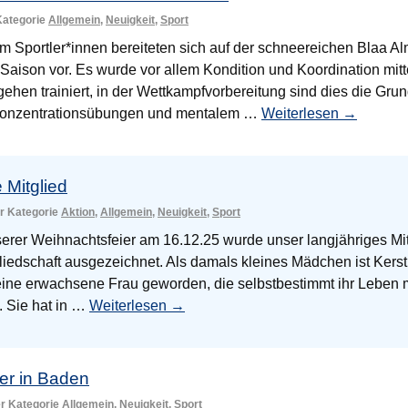
 Kategorie
Allgemein
,
Neuigkeit
,
Sport
 Sportler*innen bereiteten sich auf der schneereichen Blaa Al
Saison vor. Es wurde vor allem Kondition und Koordination mitt
en trainiert, in der Wettkampfvorbereitung sind dies die Grun
Konzentrationsübungen und mentalem …
Weiterlesen
→
 Mitglied
er Kategorie
Aktion
,
Allgemein
,
Neuigkeit
,
Sport
erer Weihnachtsfeier am 16.12.25 wurde unser langjähriges Mit
gliedschaft ausgezeichnet. Als damals kleines Mädchen ist Ker
 eine erwachsene Frau geworden, die selbstbestimmt ihr Leben m
rt. Sie hat in …
Weiterlesen
→
er in Baden
er Kategorie
Allgemein
,
Neuigkeit
,
Sport