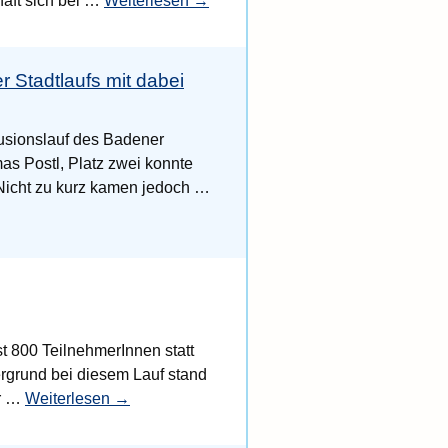
haft sich bei …
Weiterlesen
→
 Stadtlaufs mit dabei
lusionslauf des Badener
mas Postl, Platz zwei konnte
. Nicht zu kurz kamen jedoch …
t 800 TeilnehmerInnen statt
ergrund bei diesem Lauf stand
er …
Weiterlesen
→