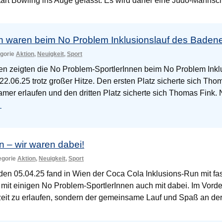
tart Bowling ins Auge gefasst. Es wird daher eine Judo-Mannsc
n waren beim No Problem Inklusionslauf des Badener
egorie
Aktion
,
Neuigkeit
,
Sport
gen zeigten die No Problem-SportlerInnen beim No Problem Ink
22.06.25 trotz großer Hitze. Den ersten Platz sicherte sich Tho
amer erlaufen und den dritten Platz sicherte sich Thomas Fink
→
 – wir waren dabei!
tegorie
Aktion
,
Neuigkeit
,
Sport
en 05.04.25 fand in Wien der Coca Cola Inklusions-Run mit fas
 mit einigen No Problem-SportlerInnen auch mit dabei. Im Vord
tzeit zu erlaufen, sondern der gemeinsame Lauf und Spaß an d