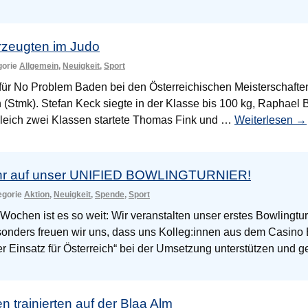
rzeugten im Judo
gorie
Allgemein
,
Neuigkeit
,
Sport
 für No Problem Baden bei den Österreichischen Meisterschaften
(Stmk). Stefan Keck siegte in der Klasse bis 100 kg, Raphael B
 gleich zwei Klassen startete Thomas Fink und …
Weiterlesen
→
sehr auf unser UNIFIED BOWLINGTURNIER!
tegorie
Aktion
,
Neuigkeit
,
Spende
,
Sport
Wochen ist es so weit: Wir veranstalten unser erstes Bowlingtur
sonders freuen wir uns, dass uns Kolleg:innen aus dem Casin
nser Einsatz für Österreich“ bei der Umsetzung unterstützen un
n trainierten auf der Blaa Alm