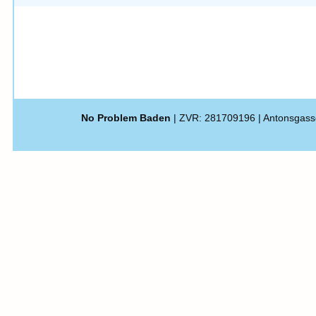
No Problem Baden
| ZVR: 281709196 | Antonsgass