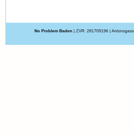
No Problem Baden
| ZVR: 281709196 | Antonsgass