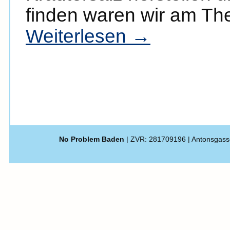
finden waren wir am The
Weiterlesen
→
No Problem Baden
| ZVR: 281709196 | Antonsgass