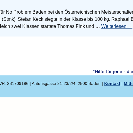
 für No Problem Baden bei den Österreichischen Meisterschaften
(Stmk). Stefan Keck siegte in der Klasse bis 100 kg, Raphael B
 gleich zwei Klassen startete Thomas Fink und …
Weiterlesen
→
VR: 281709196 | Antonsgasse 21-23/2/4, 2500 Baden |
Kontakt
|
Mith