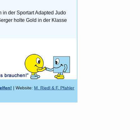
 in der Sportart Adapted Judo
erger holte Gold in der Klasse
elfen!
| Website:
M. Riedl & F. Pfahler