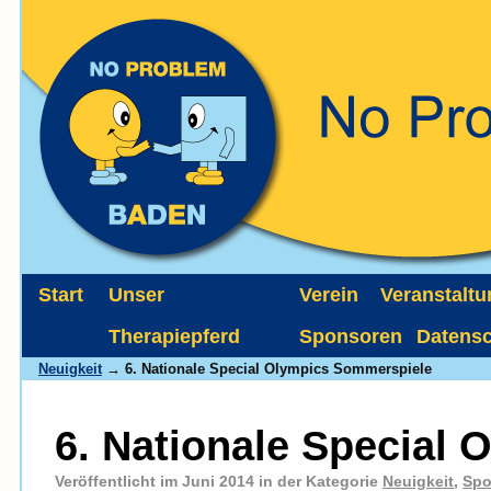
Start
Unser
Verein
Veranstalt
Therapiepferd
Sponsoren
Datens
Neuigkeit
→ 6. Nationale Special Olympics Sommerspiele
6. Nationale Special
Veröffentlicht im Juni 2014 in der Kategorie
Neuigkeit
,
Spo