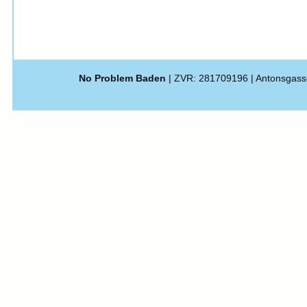
No Problem Baden
| ZVR: 281709196 | Antonsgass