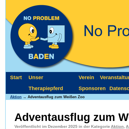
Start
Unser
Verein
Veranstalt
Therapiepferd
Sponsoren
Datens
Aktion
→ Adventausflug zum Weißen Zoo
Adventausflug zum W
Veröffentlicht im Dezember 2025 in der Kategorie
Aktion
,
A