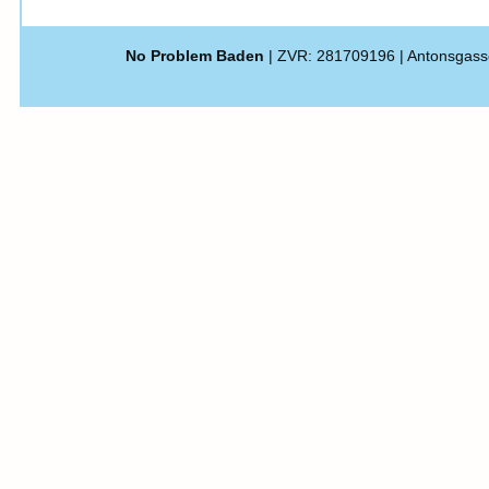
No Problem Baden
| ZVR: 281709196 | Antonsgass