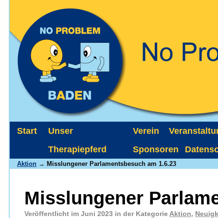
Start
Unser
Verein
Veranstalt
Therapiepferd
Sponsoren
Datens
Aktion
→ Misslungener Parlamentsbesuch am 1.6.23
Misslungener Parlame
Veröffentlicht im Juni 2023 in der Kategorie
Aktion
,
Neuigk