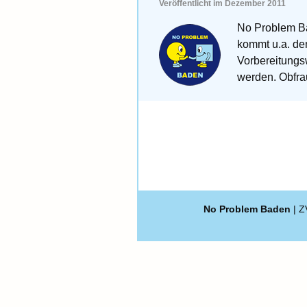
Veröffentlicht im Dezember 2011
No Problem Ba
kommt u.a. de
Vorbereitungsw
werden. Obfr
No Problem Baden
| Z