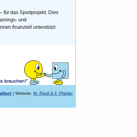
für das Sportprojekt. Dies
ainings- und
nen finanziell unterstützt
elfen!
| Website:
M. Riedl & F. Pfahler