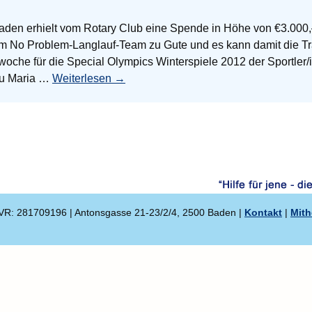
den erhielt vom Rotary Club eine Spende in Höhe von €3.000,– 
m No Problem-Langlauf-Team zu Gute und es kann damit die Tr
oche für die Special Olympics Winterspiele 2012 der Sportler/in
au Maria …
Weiterlesen
→
VR: 281709196 | Antonsgasse 21-23/2/4, 2500 Baden |
Kontakt
|
Mith