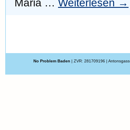
Maria …
Weiterlesen
→
No Problem Baden
| ZVR: 281709196 | Antonsgass