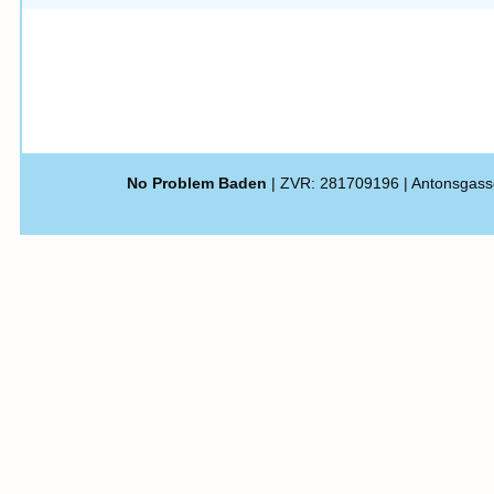
No Problem Baden
| ZVR: 281709196 | Antonsgass