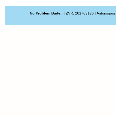
No Problem Baden
| ZVR: 281709196 | Antonsgass