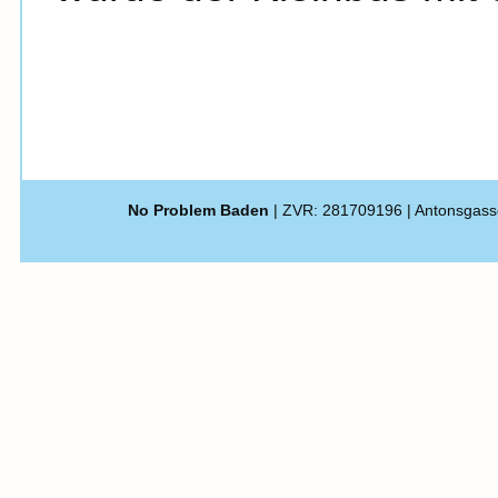
No Problem Baden
| ZVR: 281709196 | Antonsgass