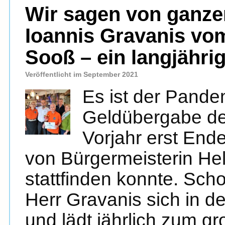
Wir sagen von ganz
Ioannis Gravanis vom
Sooß – ein langjähri
Veröffentlicht im September 2021
Es ist der Pande
Geldübergabe de
Vorjahr erst End
von Bürgermeisterin He
stattfinden konnte. Schon
Herr Gravanis sich in d
und lädt jährlich zum 