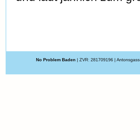
No Problem Baden
| ZVR: 281709196 | Antonsgass