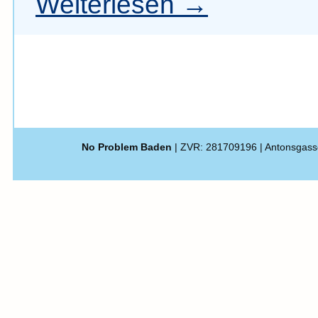
Weiterlesen
→
No Problem Baden
| ZVR: 281709196 | Antonsgass