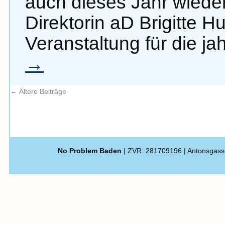
auch dieses Jahr wied
Direktorin aD Brigitte H
Veranstaltung für die j
→
←
Ältere Beiträge
No Problem Baden
| ZVR: 281709196 | Antonsgass