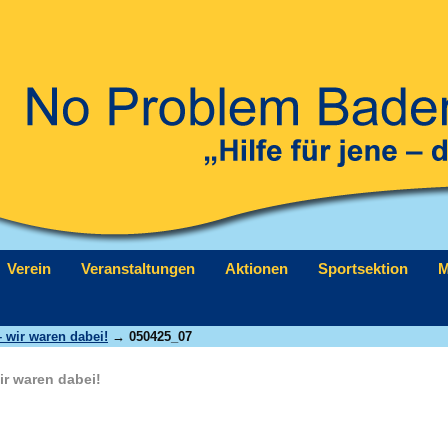
Verein
Veranstaltungen
Aktionen
Sportsektion
M
 wir waren dabei!
→ 050425_07
r waren dabei!