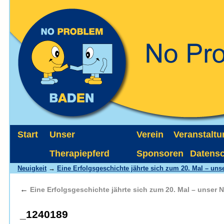
Start
Unser
Verein
Veranstalt
Therapiepferd
Sponsoren
Datens
Neuigkeit
→
Eine Erfolgsgeschichte jährte sich zum 20. Mal – uns
←
Eine Erfolgsgeschichte jährte sich zum 20. Mal – unser 
_1240189