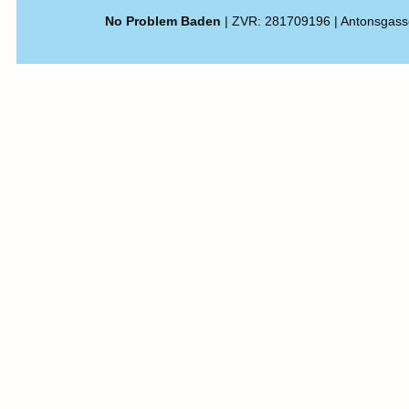
No Problem Baden
| ZVR: 281709196 | Antonsgass