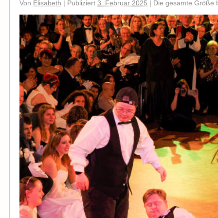
Von
Elisabeth
|
Publiziert
3. Februar 2025
|
Die gesamte Größe 