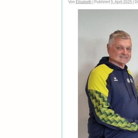
Von
Elisabeth
|
Publiziert
5. April 2025
|
Di