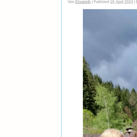
Von
Elisabeth
|
Publiziert
19. April 2024
|
D