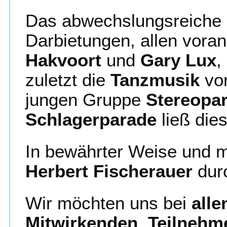
Das abwechslungsreiche
Darbietungen, allen voran 
Hakvoort
und
Gary Lux
,
zuletzt die
Tanzmusik
vo
jungen Gruppe
Stereopar
Schlagerparade
ließ die
In bewährter Weise und mi
Herbert Fischerauer
durc
Wir möchten uns bei
all
Mitwirkenden
,
Teilnehm