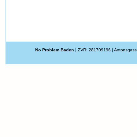
No Problem Baden
| ZVR: 281709196 | Antonsgass