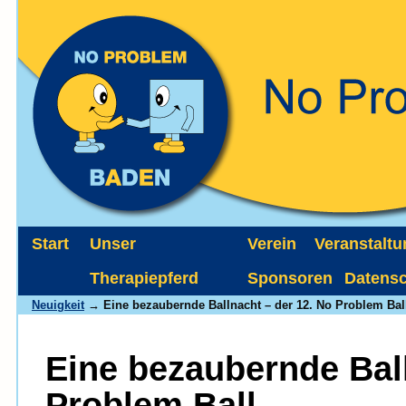
Start
Unser
Verein
Veranstalt
Therapiepferd
Sponsoren
Datens
Neuigkeit
→ Eine bezaubernde Ballnacht – der 12. No Problem Bal
Eine bezaubernde Ball
Problem Ball