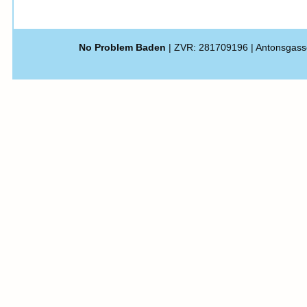
No Problem Baden
| ZVR: 281709196 | Antonsgass