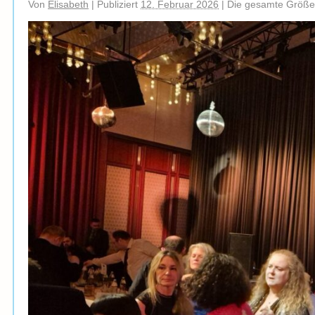
Von
Elisabeth
|
Publiziert
12. Februar 2026
|
Die gesamte Größe