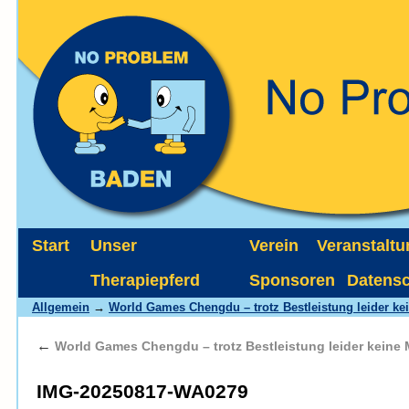
Start
Unser
Verein
Veranstalt
Therapiepferd
Sponsoren
Datens
Allgemein
→
World Games Chengdu – trotz Bestleistung leider ke
←
World Games Chengdu – trotz Bestleistung leider keine M
IMG-20250817-WA0279