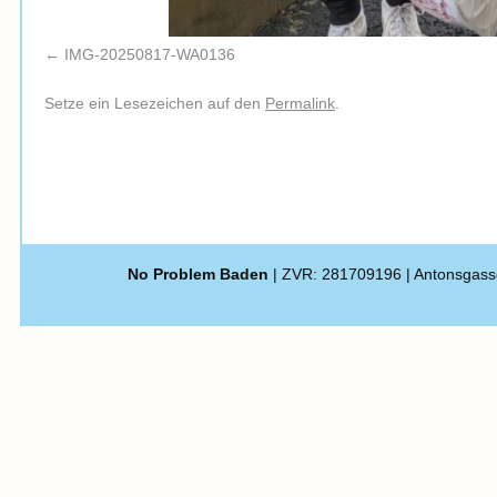
IMG-20250817-WA0136
Setze ein Lesezeichen auf den
Permalink
.
No Problem Baden
| ZVR: 281709196 | Antonsgass